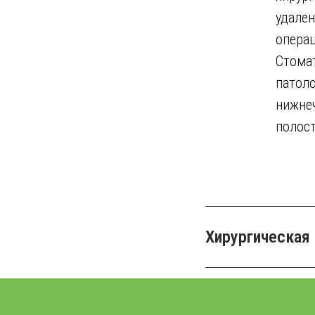
удален
операц
Стомат
патоло
нижнеч
полост
Хирургическая