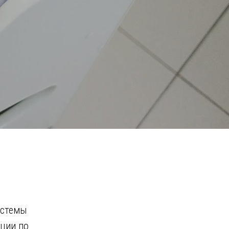
истемы
ации по