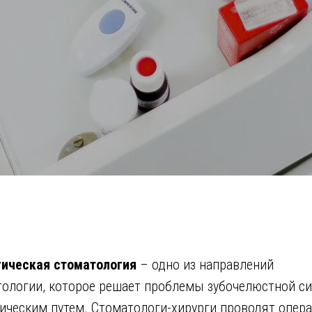
гическая стоматология
– одно из направлений
тологии, которое решает проблемы зубочелюстной с
ическим путем. Стоматологи-хирурги проводят опер