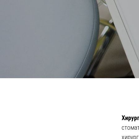
Хирур
стома
хирург